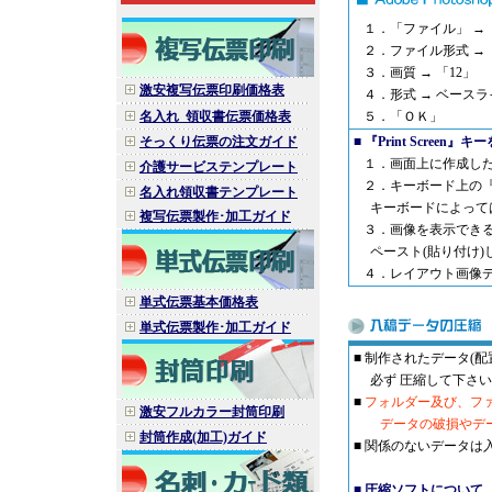
１．「ファイル」 → 「別
２．ファイル形式 → 「
３．画質 → 「12」
激安複写伝票印刷価格表
４．形式 → ベースラ
名入れ_領収書伝票価格表
５．「ＯＫ」
そっくり伝票の注文ガイド
■
『Print Scre
１．画面上に作成した
介護サービステンプレート
２．キーボード上の『Pr
名入れ領収書テンプレート
キーボードによっては
複写伝票製作･加工ガイド
３．画像を表示できる
ペースト(貼り付け)
４．レイアウト画像デ
単式伝票基本価格表
単式伝票製作･加工ガイド
■ 制作されたデータ(
必ず 圧縮して下さい
■
フォルダー及び、フ
激安フルカラー封筒印刷
データの破損やデータ
封筒作成(加工)ガイド
■ 関係のないデータは
■
圧縮ソフトについて