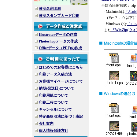
※対応圧縮形式： zip / Lz
激安名刺印刷
・Macintoshは
「Alad
激安スタンプカード印刷
（Ver.７．０以下
・Windowsでは
「+L
また
「WinZip(ウ
Illustratorデータの作成
Photoshopデータの作成
Officeデータ（PDF)の作成
はじめてのお客様はこちら
印刷データ入稿方法
お客様マイページについて
納期(発送日)について
印刷用紙について
印刷工程について
キャンセルについて
特定商取引法に基づく表記
会社案内
個人情報保護方針