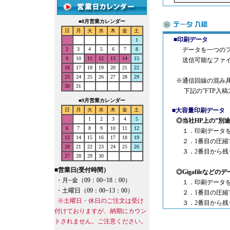
■
8月営業カレンダー
日
月
火
水
木
金
土
■印刷データ
1
2
3
4
5
6
7
8
データを一つのフォル
9
10
11
12
13
14
15
送信可能なファイル容
16
17
18
19
20
21
22
23
24
25
26
27
28
29
※通信回線の混み具合
30
31
下記の”FTP入稿方
■
9月営業カレンダー
日
月
火
水
木
金
土
■大容量印刷データ
1
2
3
4
5
◎当社HP上
の”別
6
7
8
9
10
11
12
１．印刷データを２
13
14
15
16
17
18
19
２．1番目の圧縮フォ
20
21
22
23
24
25
26
３．2番目から残りの
27
28
29
30
■
営業日(受付時間）
◎Gigafileなど
・月~金（09：00~18：00）
１．印刷データを２
・土曜日（09：00~13：00）
２．1番目の圧縮フォ
※土曜日・休日のご注文は受け
３．2番目から残りのデ
付けておりますが、納期にカウン
トされません。ご注意ください。