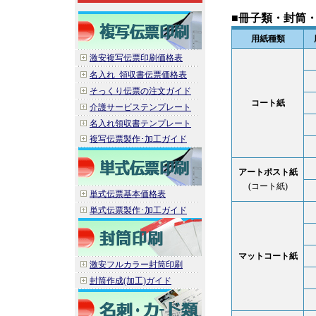
■
冊子類・封筒
用紙種類
激安複写伝票印刷価格表
名入れ_領収書伝票価格表
そっくり伝票の注文ガイド
コート紙
介護サービステンプレート
名入れ領収書テンプレート
複写伝票製作･加工ガイド
アートポスト紙
(コート紙)
単式伝票基本価格表
単式伝票製作･加工ガイド
マットコート紙
激安フルカラー封筒印刷
封筒作成(加工)ガイド