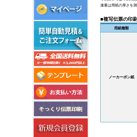
連量は用紙の厚さを測
■
複写伝票の印
用紙種類
ノーカーボン紙