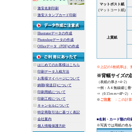
マットポスト紙
激安名刺印刷
(マットコート紙)
激安スタンプカード印刷
Illustratorデータの作成
上質紙
Photoshopデータの作成
Officeデータ（PDF)の作成
はじめてのお客様はこちら
※上記の1枚紙厚は、
印刷データ入稿方法
※背幅サイズ
お客様マイページについて
（表紙の厚さ×4÷2）
納期(発送日)について
⇒例：A４無線綴じ冊子
印刷用紙について
⇒（0.15ｍｍ×4P÷2）
印刷工程について
※
ご注意
：この計算
キャンセルについて
特定商取引法に基づく表記
会社案内
■
名刺・カード類の印
※写真では用紙の色を
個人情報保護方針